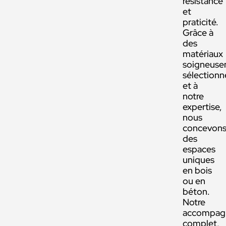
résistance
et
praticité.
Grâce à
des
matériaux
soigneus
sélectionn
et à
notre
expertise,
nous
concevon
des
espaces
uniques
en bois
ou en
béton.
Notre
accompag
complet,