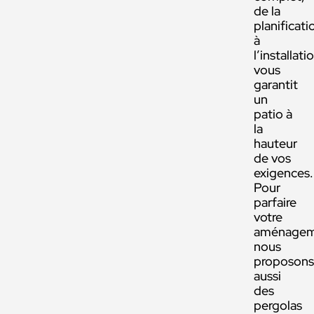
de la
planificati
à
l’installati
vous
garantit
un
patio à
la
hauteur
de vos
exigences.
Pour
parfaire
votre
aménagem
nous
proposon
aussi
des
pergolas