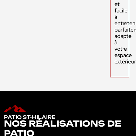
et
facile
à
entreteni
parfaite
adapté
à
votre
espace
extérieur
PATIO ST-HILAIRE
NOS RÉALISATIONS DE
PATIO