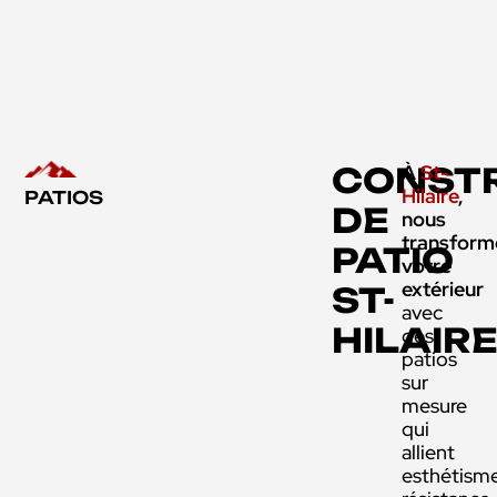
CONST
À
St-
Hilaire
,
PATIOS
DE
nous
transform
PATIO
votre
extérieur
ST-
avec
HILAIR
des
patios
sur
mesure
qui
allient
esthétisme