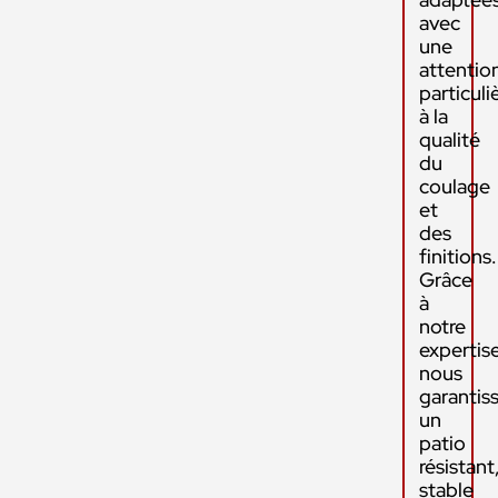
avec
une
attentio
particuli
à la
qualité
du
coulage
et
des
finitions.
Grâce
à
notre
expertise
nous
garantis
un
patio
résistant
stable