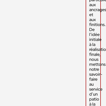
aux
ancrage
et
aux
finitions.
De
l’idée
initiale
à la
réalisati
finale,
nous
mettons
notre
savoir-
faire
au
service
d’un
patio
à la