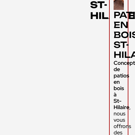
ST-
PAT
HILAIR
EN
BOI
ST-
HIL
Concept
de
patios
en
bois
à
St-
Hilaire
,
nous
vous
offrons
des